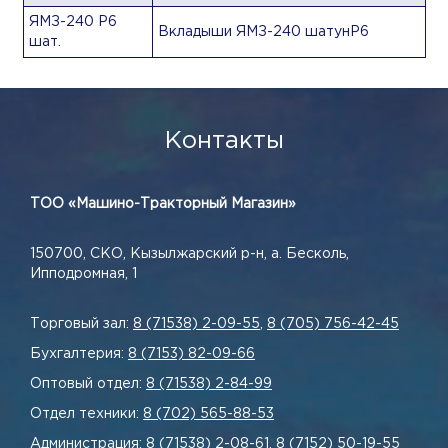
ЯМЗ-240 Р6
Вкладыши ЯМЗ-240 шатунР6
шат.
Контакты
ТОО «Машино-Тракторный Магазин»
150700, СКО, Кызылжарский р-н, а. Бесколь,
Ипподромная, 1
Торговый зал:
8 (71538) 2-09-55
,
8 (705) 756-42-45
Бухгалтерия:
8 (7153) 82-09-66
Оптовый отдел:
8 (71538) 2-84-99
Отдел техники:
8 (702) 565-88-53
Администрация:
8 (71538) 2-08-61
,
8 (7152) 50-19-55