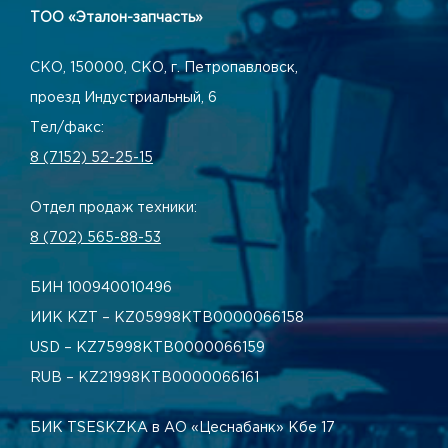
ТОО «Эталон-запчасть»
СКО, 150000, СКО, г. Петропавловск,
проезд Индустриальный, 6
Тел/факс:
8 (7152) 52-25-15
Отдел продаж техники:
8 (702) 565-88-53
БИН 100940010496
ИИК KZT – KZ05998КТВ0000066158
USD – KZ75998КТВ0000066159
RUB – KZ21998КТВ0000066161
БИК TSESKZKA в АО «Цеснабанк» Кбе 17