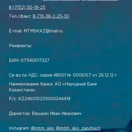
8 (7152) 50-19-25
Тел./факс:
8-715-38-2-25-30
E-mail: MTMSKKZ@mail.ru
Реквизиты
БИН: 071140017327
Св-во по НДС: серия 48001 № 0006157 от 26.12.12 г.
Наименование банка: АО «Народный Банк
Казахстана»
Р/с: KZ246010251000044419
Директор: Вешкин Иван Иванович
Instagram:
@mtm_sko
,
@mtm_sko_zapchasti