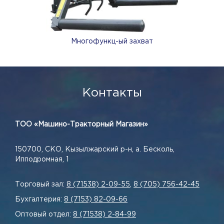
Многофункц-ый захват
Контакты
ТОО «Машино-Тракторный Магазин»
150700, СКО, Кызылжарский р-н, а. Бесколь,
Ипподромная, 1
Торговый зал:
8 (71538) 2-09-55
,
8 (705) 756-42-45
Бухгалтерия:
8 (7153) 82-09-66
Оптовый отдел:
8 (71538) 2-84-99