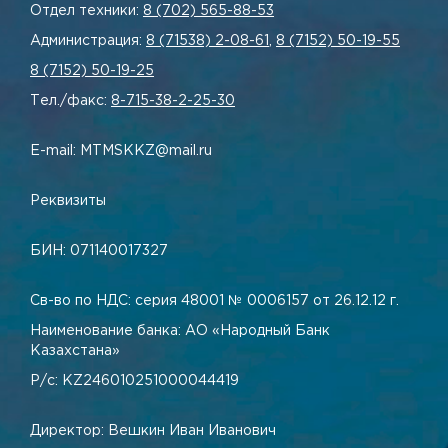
Отдел техники:
8 (702) 565-88-53
Администрация:
8 (71538) 2-08-61
,
8 (7152) 50-19-55
8 (7152) 50-19-25
Тел./факс:
8-715-38-2-25-30
E-mail: MTMSKKZ@mail.ru
Реквизиты
БИН: 071140017327
Св-во по НДС: серия 48001 № 0006157 от 26.12.12 г.
Наименование банка: АО «Народный Банк
Казахстана»
Р/с: KZ246010251000044419
Директор: Вешкин Иван Иванович