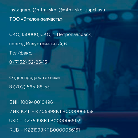
Instagram:
@mtm_sko
,
@mtm_sko_zapchasti
ТОО «Эталон-запчасть»
СКО, 150000, СКО, г. Петропавловск,
проезд Индустриальный, 6
Тел/факс:
8 (7152) 52-25-15
Отдел продаж техники:
8 (702) 565-88-53
БИН 100940010496
ИИК KZT – KZ05998КТВ0000066158
USD – KZ75998КТВ0000066159
RUB – KZ21998КТВ0000066161