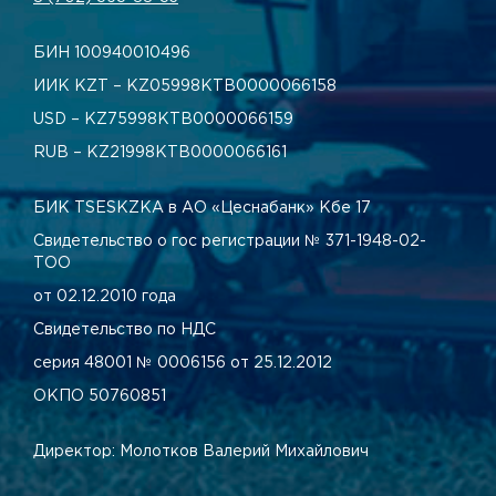
БИН 100940010496
ИИК KZT – KZ05998КТВ0000066158
USD – KZ75998КТВ0000066159
RUB – KZ21998КТВ0000066161
БИК TSESKZKA в АО «Цеснабанк» Кбе 17
Свидетельство о гос регистрации № 371-1948-02-
ТОО
от 02.12.2010 года
Свидетельство по НДС
серия 48001 № 0006156 от 25.12.2012
ОКПО 50760851
Директор: Молотков Валерий Михайлович