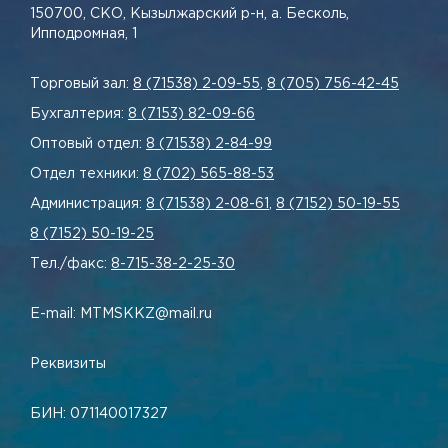
150700, СКО, Кызылжарский р-н, а. Бесколь,
Ипподромная, 1
Торговый зал:
8 (71538) 2-09-55
,
8 (705) 756-42-45
Бухгалтерия:
8 (7153) 82-09-66
Оптовый отдел:
8 (71538) 2-84-99
Отдел техники:
8 (702) 565-88-53
Администрация:
8 (71538) 2-08-61
,
8 (7152) 50-19-55
8 (7152) 50-19-25
Тел./факс:
8-715-38-2-25-30
E-mail: MTMSKKZ@mail.ru
Реквизиты
БИН: 071140017327