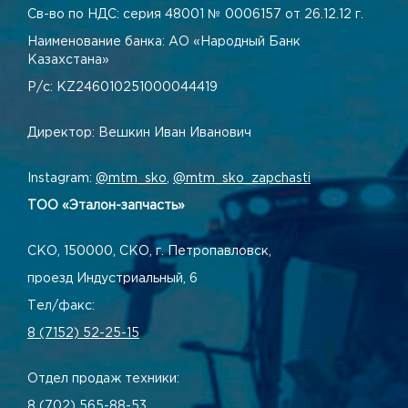
Св-во по НДС: серия 48001 № 0006157 от 26.12.12 г.
Наименование банка: АО «Народный Банк
Казахстана»
Р/с: KZ246010251000044419
Директор: Вешкин Иван Иванович
Instagram:
@mtm_sko
,
@mtm_sko_zapchasti
ТОО «Эталон-запчасть»
СКО, 150000, СКО, г. Петропавловск,
проезд Индустриальный, 6
Тел/факс:
8 (7152) 52-25-15
Отдел продаж техники:
8 (702) 565-88-53