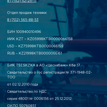
8 (7152) 52-25-15
Отдел продаж техники:
8 (702) 565-88-53
БИН 100940010496
ИИК KZT – KZ05998КТВ0000066158
USD – KZ75998КТВ0000066159
RUB – KZ21998КТВ0000066161
БИК TSESKZKA в АО «Цеснабанк» Кбе 17
Свидетельство о гос регистрации № 371-1948-02-
ТОО
от 02.12.2010 года
Свидетельство по НДС
серия 48001 № 0006156 от 25.12.2012
ОКПО 50760851