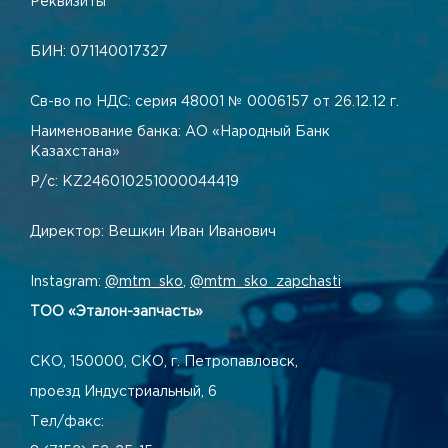
Реквизиты
БИН: 071140017327
Св-во по НДС: серия 48001 № 0006157 от 26.12.12 г.
Наименование банка: АО «Народный Банк
Казахстана»
Р/с: KZ246010251000044419
Директор: Вешкин Иван Иванович
Instagram:
@mtm_sko
,
@mtm_sko_zapchasti
ТОО «Эталон-запчасть»
СКО, 150000, СКО, г. Петропавловск,
проезд Индустриальный, 6
Тел/факс: