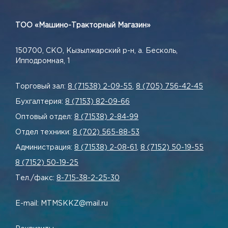
ТОО «Машино-Тракторный Магазин»
150700, СКО, Кызылжарский р-н, а. Бесколь,
Ипподромная, 1
Торговый зал:
8 (71538) 2-09-55
,
8 (705) 756-42-45
Бухгалтерия:
8 (7153) 82-09-66
Оптовый отдел:
8 (71538) 2-84-99
Отдел техники:
8 (702) 565-88-53
Администрация:
8 (71538) 2-08-61
,
8 (7152) 50-19-55
8 (7152) 50-19-25
Тел./факс:
8-715-38-2-25-30
E-mail: MTMSKKZ@mail.ru