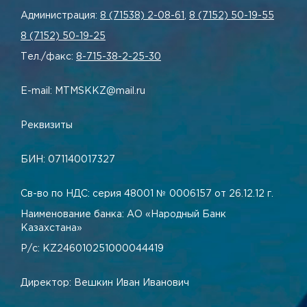
Администрация:
8 (71538) 2-08-61
,
8 (7152) 50-19-55
8 (7152) 50-19-25
Тел./факс:
8-715-38-2-25-30
E-mail: MTMSKKZ@mail.ru
Реквизиты
БИН: 071140017327
Св-во по НДС: серия 48001 № 0006157 от 26.12.12 г.
Наименование банка: АО «Народный Банк
Казахстана»
Р/с: KZ246010251000044419
Директор: Вешкин Иван Иванович