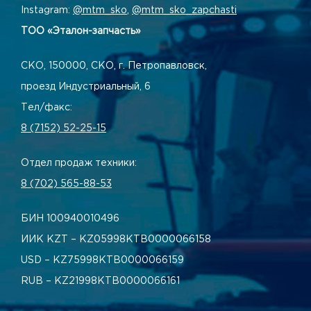
Instagram:
@mtm_sko
,
@mtm_sko_zapchasti
ТОО «Эталон-запчасть»
СКО, 150000, СКО, г. Петропавловск,
проезд Индустриальный, 6
Тел/факс:
8 (7152) 52-25-15
Отдел продаж техники:
8 (702) 565-88-53
БИН 100940010496
ИИК KZT – KZ05998КТВ0000066158
USD – KZ75998КТВ0000066159
RUB – KZ21998КТВ0000066161