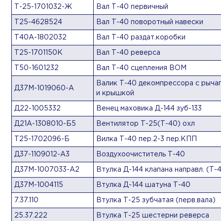
Т-25-1701032-Ж
Вал Т-40 первичный
Т25-4628524
Вал Т-40 поворотный навески
Т40А-1802032
Вал Т-40 раздат.коробки
Т25-1701150К
Вал Т-40 реверса
Т50-1601232
Вал Т-40 сцепления ВОМ
Валик Т-40 декомпрессора с рыча
Д37М-1019060-А
и крышкой
Д22-1005332
Венец маховика Д-144 зуб-133
Д21А-1308010-Б5
Вентилятор Т-25(Т-40) охл
Т25-1702096-Б
Вилка Т-40 пер.2-3 пер.КПП
Д37-1109012-А3
Воздухоочиститель Т-40
Д37М-1007033-А2
Втулка Д-144 клапана направл. (Т-
Д37М-1004115
Втулка Д-144 шатуна Т-40
7.37.110
Втулка Т-25 зубчатая (перв.вала)
25.37.222
Втулка Т-25 шестерни реверса