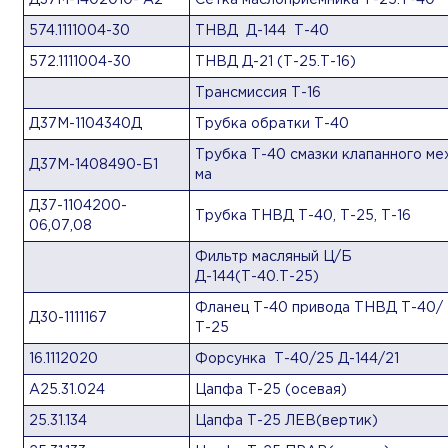
Д37М-1402010- А2
Сетка маслоприемника Т-25.Т-40
574.1111004-30
ТНВД Д-144 Т-40
572.1111004-30
ТНВД Д-21 (Т-25.Т-16)
Трансмиссия Т-16
Д37М-1104340Д
Трубка обратки Т-40
Трубка Т-40 смазки клапанного ме
Д37М-1408490-Б1
ма
Д37-1104200-
Трубка ТНВД Т-40, Т-25, Т-16
06,07,08
Фильтр масляный Ц/Б
Д-144(Т-40.Т-25)
Фланец Т-40 привода ТНВД Т-40/
Д30-1111167
Т-25
16.1112020
Форсунка Т-40/25 Д-144/21
А25.31.024
Цапфа Т-25 (осевая)
25.31.134
Цапфа Т-25 ЛЕВ(вертик)