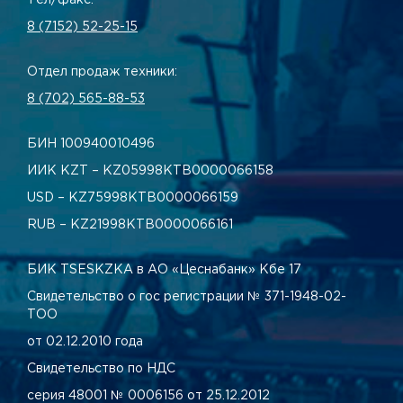
Тел/факс:
8 (7152) 52-25-15
Отдел продаж техники:
8 (702) 565-88-53
БИН 100940010496
ИИК KZT – KZ05998КТВ0000066158
USD – KZ75998КТВ0000066159
RUB – KZ21998КТВ0000066161
БИК TSESKZKA в АО «Цеснабанк» Кбе 17
Свидетельство о гос регистрации № 371-1948-02-
ТОО
от 02.12.2010 года
Свидетельство по НДС
серия 48001 № 0006156 от 25.12.2012