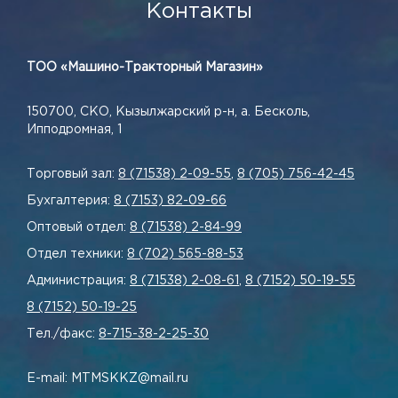
Контакты
ТОО «Машино-Тракторный Магазин»
150700, СКО, Кызылжарский р-н, а. Бесколь,
Ипподромная, 1
Торговый зал:
8 (71538) 2-09-55
,
8 (705) 756-42-45
Бухгалтерия:
8 (7153) 82-09-66
Оптовый отдел:
8 (71538) 2-84-99
Отдел техники:
8 (702) 565-88-53
Администрация:
8 (71538) 2-08-61
,
8 (7152) 50-19-55
8 (7152) 50-19-25
Тел./факс:
8-715-38-2-25-30
E-mail: MTMSKKZ@mail.ru