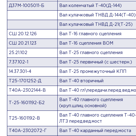
Д37М-1005011-Б
Вал коленчатый Т-40(Д-144)
Вал кулачковый ТНВД Д-144(Т-40)
Вал кулачковый ТНВД Д-21(Т-25)
СШ 20.12.126
Вал Т-16 главного сцепления
СШ 20.21.123
Вал Т-16 сцепления ВОМ
25.21.102
Вал Т-25 главного сцепления
7.37.102-1
Вал Т-25 первичный (с шестерн.)
14.37.301-4
Вал Т-25 промежуточный КПП
Т25-1701252-Д
Вал Т-40 вторичный
Т40А-2302144-В
Вал Т-40 гл\передачи.перед вед.м
Вал Т-40 главного сцепления
Т-25-1601192-Б2
(круп.шлиц основной)
Вал Т-40 главного сцепления Т-40
Т25-1601192-В
ЛТЗ перед.вед.мост
Т40А-2302072-Г
Вал Т-40 карданный перед.моста