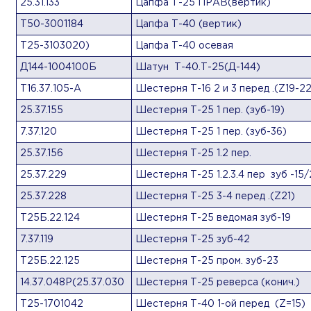
25.31.133
Цапфа Т-25 ПРАВ(вертик)
Т50-3001184
Цапфа Т-40 (вертик)
Т25-3103020)
Цапфа Т-40 осевая
Д144-1004100Б
Шатун Т-40.Т-25(Д-144)
Т16.37.105-А
Шестерня Т-16 2 и 3 перед .(Z19-22
25.37.155
Шестерня Т-25 1 пер. (зуб-19)
7.37.120
Шестерня Т-25 1 пер. (зуб-36)
25.37.156
Шестерня Т-25 1.2 пер.
25.37.229
Шестерня Т-25 1.2.3.4 пер зуб -15/
25.37.228
Шестерня Т-25 3-4 перед .(Z21)
Т25Б.22.124
Шестерня Т-25 ведомая зуб-19
7.37.119
Шестерня Т-25 зуб-42
Т25Б.22.125
Шестерня Т-25 пром. зуб-23
14.37.048Р(25.37.030
Шестерня Т-25 реверса (конич.)
Т25-1701042
Шестерня Т-40 1-ой перед (Z=15)