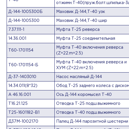
Т-40
отжимн.Т-40(пруж.болт.шпилька-3
Д-144-1005300Б
Маховик Д-144,Т-40 узк
Д-144-1005300
Маховик Д-144,Т-40 шир
7.37.111-1
Муфта Т-25 реверса
14.36.001
Муфта Т-25 соединительная
Муфта Т-40 включения реверса
Т60-1701154
(Z=22.m=2.5)
Муфта Т-40 включения реверса и
Т60-1701154-Б
ХУМ (Z=22.m=2.5)
Д-37-1403010
Насос масляный Д-144
14.34.011(8*32)
Обод Т-25 заднего колеса с диско
А 46.16.001
Ось Д-144 коромысел Т-40
Т16.21.125
Отводка Т-25 подш.выжимного
Т25-1601182-В1
Отводка Т-40 подш.выжимного
Д37М-1002170
Палец Д-144 парозитной шестерни