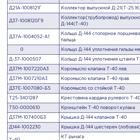
Д21А-1008121Г
Коллектор выпускной Д-21(Т-25,16
Коллектор(трубопровод) выпускн
Д37-1008120Г9
Д-144(Т-40)
Кольцо Д-144 стопорное поршнево
Д37А-1004052-А1
пальца
0
Кольцо Д-144 уплотнения гильзы ме
Д-37-1000507
Кольцо Д-144 уплотнения штанги Т
Д37М-1007220А3
Коромысло клапана Т-40 лев.
Д37М-1007210А3
Коромысло клапана Т-40 прав.
Д37Е-1007080-Б5
Коромысло со стойкой Т-40
Т25-3401287
Крестовина кардана рулевого Т-4
Т50-0000610
Кронштейн Т-40 поворот.кулака
Д37М-107400Б3
Крышка Д-144 клапанов Т-40
Д144-1002230
Крышка Д-144 шестерен (лобовая
КТ рычага