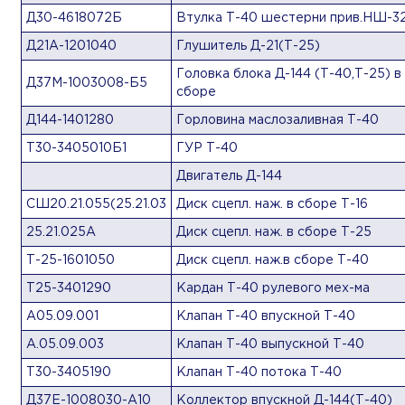
Д30-4618072Б
Втулка Т-40 шестерни прив.НШ-3
Д21А-1201040
Глушитель Д-21(Т-25)
Головка блока Д-144 (Т-40,Т-25) в
Д37М-1003008-Б5
сборе
Д144-1401280
Горловина маслозаливная Т-40
Т30-3405010Б1
ГУР Т-40
Двигатель Д-144
СШ20.21.055(25.21.03
Диск сцепл. наж. в сборе Т-16
25.21.025А
Диск сцепл. наж. в сборе Т-25
Т-25-1601050
Диск сцепл. наж.в сборе Т-40
Т25-3401290
Кардан Т-40 рулевого мех-ма
А05.09.001
Клапан Т-40 впускной Т-40
А.05.09.003
Клапан Т-40 выпускной Т-40
Т30-3405190
Клапан Т-40 потока Т-40
Д37Е-1008030-А10
Коллектор впускной Д-144(Т-40)