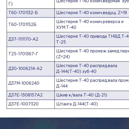
Шестерня Т-40 конич.ведомая зуб
Г)
Т60-1701132-Б
Шестерня Т-40 конич.ведущ. Z=19
Шестерня Т-40 конич.реверса и
Т60-1701152Б
ХУМ.Т-40
Шестерня Т-40 привода ТНВД Т-4
Д37-1111170-А2
Т-25
Шестерня Т-40 промеж замед пер
Т25-1701367-Г
(Z=24)
Шестерня Т-40 распред.вала
Д30-1006214-А2
Д-144(Т-40) зуб-40
Шестерня Т-40 распред.вала пром
Д37М-1006240
Д-144
Д37Е-1308157А2
Шкив к/вала Т-40 (Д-21)
Д37Е-1007320
Штанга Д-144(Т-40)