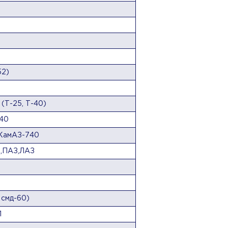
52)
 (Т-25, Т-40)
240
,КамАЗ-740
6,ПАЗ,ЛАЗ
 смд-60)
1