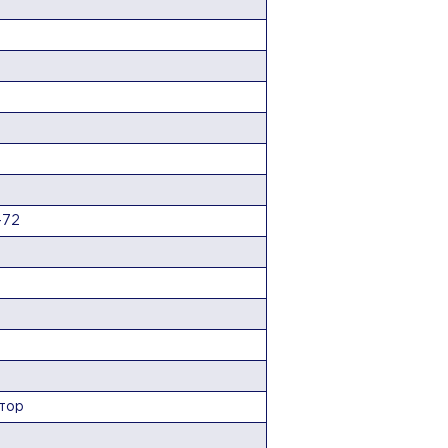
-72
тор