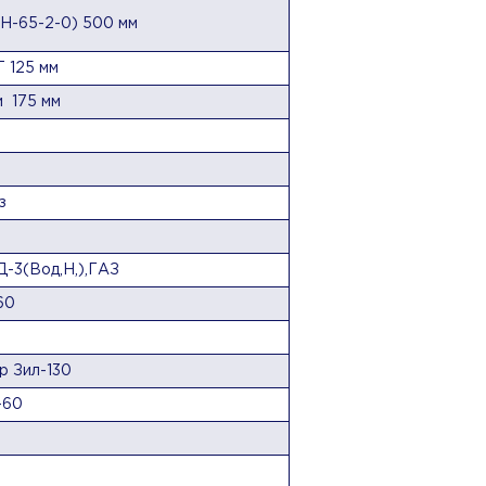
Н-65-2-0) 500 мм
 125 мм
 175 мм
з
Д-3(Вод,Н,),ГАЗ
60
р Зил-130
-60