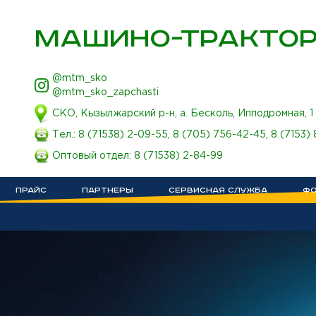
МАШИНО-ТРАКТОР
@mtm_sko
@mtm_sko_zapchasti
СКО, Кызылжарский р-н, а. Бесколь, Ипподромная, 1
Тел.:
8 (71538) 2-09-55
,
8 (705) 756-42-45
,
8 (7153)
Оптовый отдел:
8 (71538) 2-84-99
ПРАЙС
ПАРТНЕРЫ
СЕРВИСНАЯ СЛУЖБА
ФО