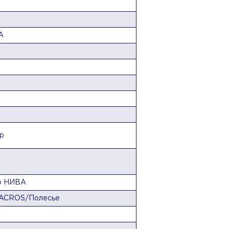
А
р
р НИВА
/ACROS/Полесье