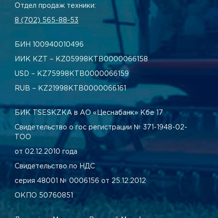
Отдел продаж техники:
8 (702) 565-88-53
БИН 100940010496
ИИК KZT – KZ05998КТВ0000066158
USD – KZ75998КТВ0000066159
RUB – KZ21998КТВ0000066161
БИК TSESKZKA в АО «Цеснабанк» Кбе 17
Свидетельство о гос регистрации № 371-1948-02-
ТОО
от 02.12.2010 года
Свидетельство по НДС
серия 48001 № 0006156 от 25.12.2012
ОКПО 50760851