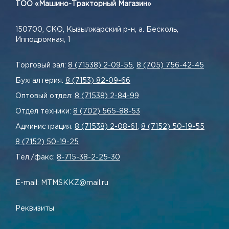
ТОО «Машино-Тракторный Магазин»
150700, СКО, Кызылжарский р-н, а. Бесколь,
Ипподромная, 1
Торговый зал:
8 (71538) 2-09-55
,
8 (705) 756-42-45
Бухгалтерия:
8 (7153) 82-09-66
Оптовый отдел:
8 (71538) 2-84-99
Отдел техники:
8 (702) 565-88-53
Администрация:
8 (71538) 2-08-61
,
8 (7152) 50-19-55
8 (7152) 50-19-25
Тел./факс:
8-715-38-2-25-30
E-mail: MTMSKKZ@mail.ru
Реквизиты