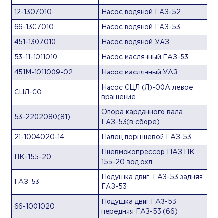
12-1307010
Насос водяной ГАЗ-52
66-1307010
Насос водяной ГАЗ-53
451-1307010
Насос водяной УАЗ
53-11-1011010
Насос маслянный ГАЗ-53
451М-1011009-02
Насос маслянный УАЗ
Насос СЦЛ (Л)-00А левое
СЦЛ-00
вращение
Опора карданного вала
53-2202080(81)
ГАЗ-53(в сборе)
21-1004020-14
Палец поршневой ГАЗ-53
Пневмокопрессор ПАЗ ПК
ПК-155-20
155-20 вод.охл.
Подушка двиг. ГАЗ-53 задняя
ГАЗ-53
ГАЗ-53
Подушка двиг.ГАЗ-53
66-1001020
передняя ГАЗ-53 (66)