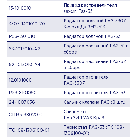
Привод распределителя
13-1016010
зажиг. Газ-53
Радиатор водяной ГАЗ-3307
3307-1301010-70
3-х ряд Дв ЗМЗ-513
Р53-1301010
Радиатор водяной ГАЗ-53
Радиатор маслянный ГАЗ-51 в
63-1013010-А2
сборе
Радиатор маслянный ГАЗ-52
52-1013010-А4
в сборе
Радиатор отопителя
12.8101060
ГАЗ-3307
Р53-8101060
Радиатор отопителя ГАЗ-53
24-1007036
Сальник клапана ГАЗ (8 шт.)
Спидометр
СП135-3802010
ГАз.ЗИЛ.УАЗ.КраЗ
Термостат ГАЗ-53 (ТС 108-
ТС 108-1306100-01
1306100-01)