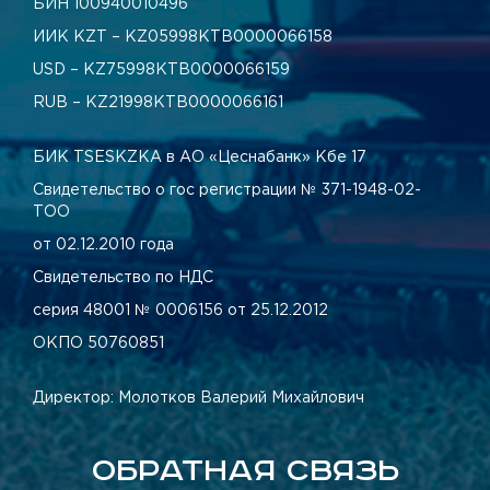
БИН 100940010496
ИИК KZT – KZ05998КТВ0000066158
USD – KZ75998КТВ0000066159
RUB – KZ21998КТВ0000066161
БИК TSESKZKA в АО «Цеснабанк» Кбе 17
Свидетельство о гос регистрации № 371-1948-02-
ТОО
от 02.12.2010 года
Свидетельство по НДС
серия 48001 № 0006156 от 25.12.2012
ОКПО 50760851
Директор: Молотков Валерий Михайлович
ОБРАТНАЯ СВЯЗЬ