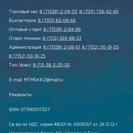
Торговый зал:
8 (71538) 2-09-55
,
8 (705) 756-42-45
Бухгалтерия:
8 (7153) 82-09-66
Оптовый отдел:
8 (71538) 2-84-99
Отдел техники:
8 (702) 565-88-53
Администрация:
8 (71538) 2-08-61
,
8 (7152) 50-19-55
8 (7152) 50-19-25
Тел./факс:
8-715-38-2-25-30
E-mail: MTMSKKZ@mail.ru
Реквизиты
БИН: 071140017327
Св-во по НДС: серия 48001 № 0006157 от 26.12.12 г.