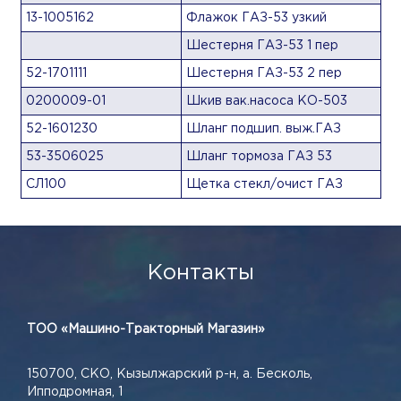
13-1005162
Флажок ГАЗ-53 узкий
Шестерня ГАЗ-53 1 пер
52-1701111
Шестерня ГАЗ-53 2 пер
0200009-01
Шкив вак.насоса КО-503
52-1601230
Шланг подшип. выж.ГАЗ
53-3506025
Шланг тормоза ГАЗ 53
СЛ100
Щетка стекл/очист ГАЗ
Контакты
ТОО «Машино-Тракторный Магазин»
150700, СКО, Кызылжарский р-н, а. Бесколь,
Ипподромная, 1