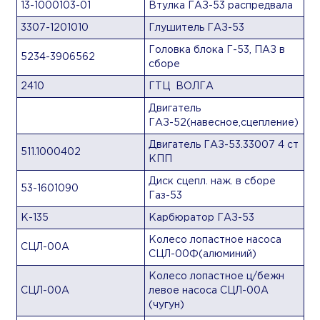
13-1000103-01
Втулка ГАЗ-53 распредвала
3307-1201010
Глушитель ГАЗ-53
Головка блока Г-53, ПАЗ в
5234-3906562
сборе
2410
ГТЦ ВОЛГА
Двигатель
ГАЗ-52(навесное,сцепление)
Двигатель ГАЗ-53.33007 4 ст
511.1000402
КПП
Диск сцепл. наж. в сборе
53-1601090
Газ-53
К-135
Карбюратор ГАЗ-53
Колесо лопастное насоса
СЦЛ-00А
СЦЛ-00Ф(алюминий)
Колесо лопастное ц/бежн
СЦЛ-00А
левое насоса СЦЛ-00А
(чугун)