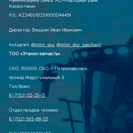
Наименование банка: АО «Народный Банк
Казахстана»
Р/с: KZ246010251000044419
Директор: Вешкин Иван Иванович
Instagram:
@mtm_sko
,
@mtm_sko_zapchasti
ТОО «Эталон-запчасть»
СКО, 150000, СКО, г. Петропавловск,
проезд Индустриальный, 6
Тел/факс:
8 (7152) 52-25-15
Отдел продаж техники:
8 (702) 565-88-53