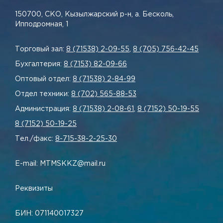
150700, СКО, Кызылжарский р-н, а. Бесколь,
Ипподромная, 1
Торговый зал:
8 (71538) 2-09-55
,
8 (705) 756-42-45
Бухгалтерия:
8 (7153) 82-09-66
Оптовый отдел:
8 (71538) 2-84-99
Отдел техники:
8 (702) 565-88-53
Администрация:
8 (71538) 2-08-61
,
8 (7152) 50-19-55
8 (7152) 50-19-25
Тел./факс:
8-715-38-2-25-30
E-mail: MTMSKKZ@mail.ru
Реквизиты
БИН: 071140017327