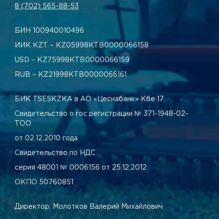
8 (702) 565-88-53
БИН 100940010496
ИИК KZT – KZ05998КТВ0000066158
USD – KZ75998КТВ0000066159
RUB – KZ21998КТВ0000066161
БИК TSESKZKA в АО «Цеснабанк» Кбе 17
Свидетельство о гос регистрации № 371-1948-02-
ТОО
от 02.12.2010 года
Свидетельство по НДС
серия 48001 № 0006156 от 25.12.2012
ОКПО 50760851
Директор: Молотков Валерий Михайлович