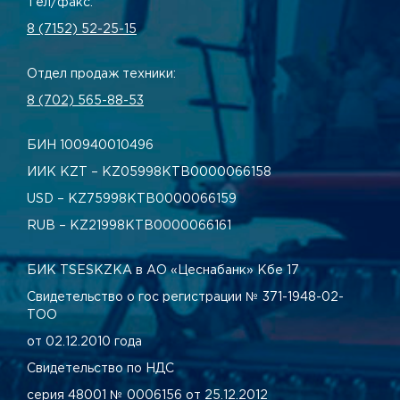
Тел/факс:
8 (7152) 52-25-15
Отдел продаж техники:
8 (702) 565-88-53
БИН 100940010496
ИИК KZT – KZ05998КТВ0000066158
USD – KZ75998КТВ0000066159
RUB – KZ21998КТВ0000066161
БИК TSESKZKA в АО «Цеснабанк» Кбе 17
Свидетельство о гос регистрации № 371-1948-02-
ТОО
от 02.12.2010 года
Свидетельство по НДС
серия 48001 № 0006156 от 25.12.2012