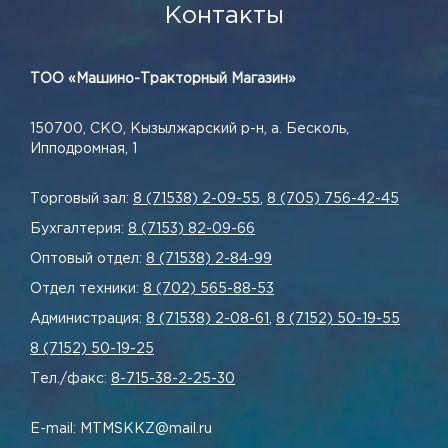
Контакты
ТОО «Машино-Тракторный Магазин»
150700, СКО, Кызылжарский р-н, а. Бесколь,
Ипподромная, 1
Торговый зал:
8 (71538) 2-09-55
,
8 (705) 756-42-45
Бухгалтерия:
8 (7153) 82-09-66
Оптовый отдел:
8 (71538) 2-84-99
Отдел техники:
8 (702) 565-88-53
Администрация:
8 (71538) 2-08-61
,
8 (7152) 50-19-55
8 (7152) 50-19-25
Тел./факс:
8-715-38-2-25-30
E-mail: MTMSKKZ@mail.ru