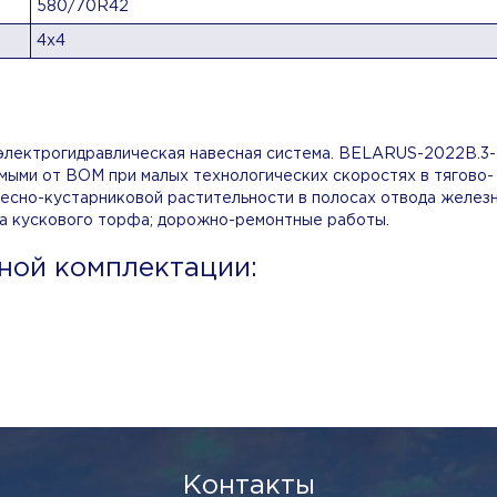
580/70R42
4х4
 электрогидравлическая навесная система. BELARUS-2022B.3-1
имыми от ВОМ при малых технологических скоростях в тягово-
весно-кустарниковой растительности в полосах отвода желез
ча кускового торфа; дорожно-ремонтные работы.
ной комплектации:
Контакты