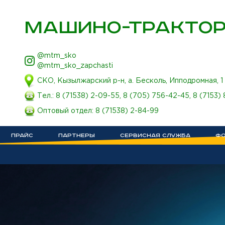
МАШИНО-ТРАКТОР
@mtm_sko
@mtm_sko_zapchasti
СКО, Кызылжарский р-н, а. Бесколь, Ипподромная, 1
Тел.:
8 (71538) 2-09-55
,
8 (705) 756-42-45
,
8 (7153)
Оптовый отдел:
8 (71538) 2-84-99
ПРАЙС
ПАРТНЕРЫ
СЕРВИСНАЯ СЛУЖБА
ФО