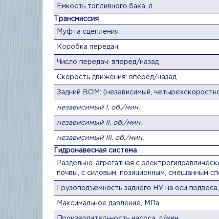
Ёмкость топливного бака, л
Трансмиссия
Муфта сцепления
Коробка передач
Число передач: вперёд/назад
Скорость движения: вперёд/назад
Задний ВОМ: (независимый, четырехскоростно
независимый I, об./мин.
независимый II, об./мин.
независимый III, об./мин.
Гидронавесная система
Раздельно-агрегатная с электрогидравлическ
почвы, с силовым, позиционным, смешанным с
Грузоподъёмность заднего НУ на оси подвеса,
Максимальное давление, МПа
Производительность насоса, л/мин.