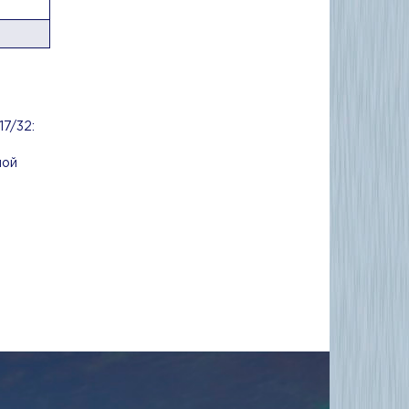
7/32:
ной