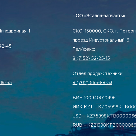
ТОО «Эталон-запчасть»
Ипподромная, 1
СКО, 150000, СКО, г. Петроп
проезд Индустриальный, 6
42-45
Тел/факс:
8 (7152) 52-25-15
Отдел продаж техники:
-19-55
8 (702) 565-88-53
БИН 100940010496
ИИК KZT – KZ05998КТВ00
USD – KZ75998КТВ0000066
RUB – KZ21998КТВ0000066