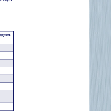
й пары
ддувом