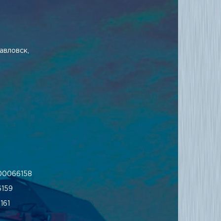
авловск,
00066158
159
161