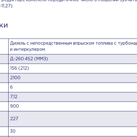
 редукторе изменено передаточное число отношений зубчато
11,27).
ки
Дизель с непосредственным впрыском топлива с турбона
и интеркулером
Д-260.4S2 (ММЗ)
156 (212)
2100
6
7,12
900
227
30