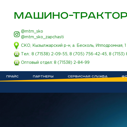
МАШИНО-ТРАКТОР
@mtm_sko
@mtm_sko_zapchasti
СКО, Кызылжарский р-н, а. Бесколь, Ипподромная, 1
Тел.:
8 (71538) 2-09-55
,
8 (705) 756-42-45
,
8 (7153)
Оптовый отдел:
8 (71538) 2-84-99
ПРАЙС
ПАРТНЕРЫ
СЕРВИСНАЯ СЛУЖБА
ФО