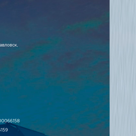
авловск,
00066158
159