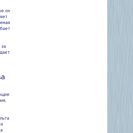
ое он
ляет
аемая
ебает
 за
 дает
ва
ющие
ия,
льта
ти
ка