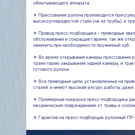
обматывающего аппарата.
⚜️ Прессование рулона производится прессующ
высокоуглеродистой стали (не из трубы), и тре
⚜️ Привод пресс-подборщика – приводные звез
обслуживании и сокращает время, так же отк
заменить при необходимости пружинный зуб.
⚜️ Во время открывания камеры прессования р
траекторию закрывания задней камеры, и трак
готового рулона.
⚜️ Все приводные цепи, установленные на при
сталей, и имеют высокий ресурс работы, даже 
⚜️ Полимерная покраска пресс-подборщика дае
механическим повреждениям от травы и солом
⚜️ Гарантия на пресс-подборщик рулонный ПР-1