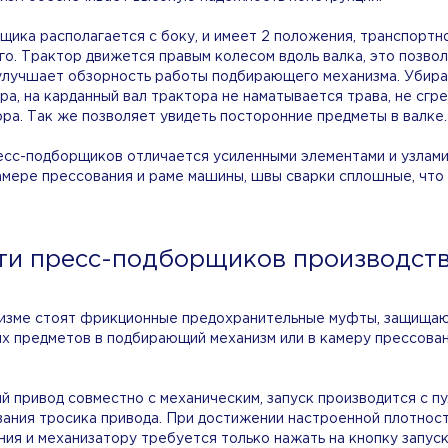
щика располагается с боку, и имеет 2 положения, транспортн
го. Трактор движется правым колесом вдоль валка, это позво
 улучшает обзорность работы подбирающего механизма. Убир
ра, на карданный вал трактора не наматывается трава, не сгр
ора. Так же позволяет увидеть посторонние предметы в валке.
сс-подборщиков отличается усиленными элементами и узлами
амере прессования и раме машины, швы сварки сплошные, что
ти пресс-подборщиков производст
низме стоят фрикционные предохранительные муфты, защища
ых предметов в подбирающий механизм или в камеру прессован
 привод совместно с механическим, запуск производится с пу
ивания тросика привода. При достижении настроенной плотнос
ния и механизатору требуется только нажать на кнопку запус