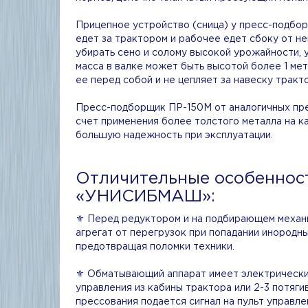
Прицепное устройство (сница) у пресс-подбор
едет за трактором и рабочее едет сбоку от не
убирать сено и солому высокой урожайности,
масса в валке может быть высотой более 1 мет
ее перед собой и не цепляет за навеску тракт
Пресс-подборщик ПР-150М от аналогичных пре
счет применения более толстого металла на к
большую надежность при эксплуатации.
Отличительные особеннос
«УНИСИБМАШ»:
⚜️ Перед редуктором и на подбирающем меха
агрегат от перегрузок при попадании инородн
предотвращая поломки техники.
⚜️ Обматывающий аппарат имеет электрический
управления из кабины трактора или 2-3 потяг
прессования подается сигнал на пульт управле