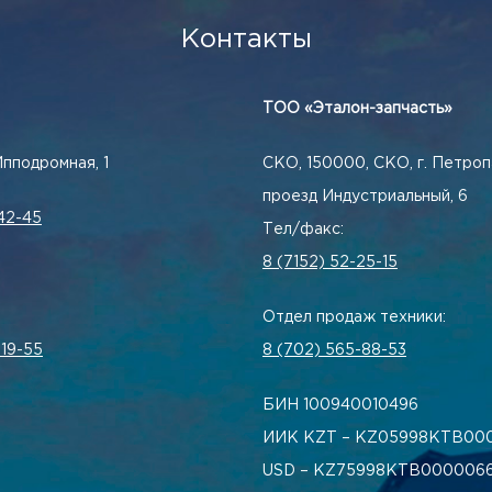
Контакты
ТОО «Эталон-запчасть»
Ипподромная, 1
СКО, 150000, СКО, г. Петроп
проезд Индустриальный, 6
42-45
Тел/факс:
8 (7152) 52-25-15
Отдел продаж техники:
-19-55
8 (702) 565-88-53
БИН 100940010496
ИИК KZT – KZ05998КТВ00
USD – KZ75998КТВ0000066