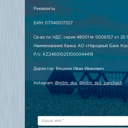
Реквизиты
БИН: 071140017327
Св-во по НДС: серия 48001 № 0006157 от 26.12
Наименование банка: АО «Народный Банк Каз
Р/с: KZ246010251000044419
Директор: Вешкин Иван Иванович
Instagram:
@mtm_sko
,
@mtm_sko_zapchasti