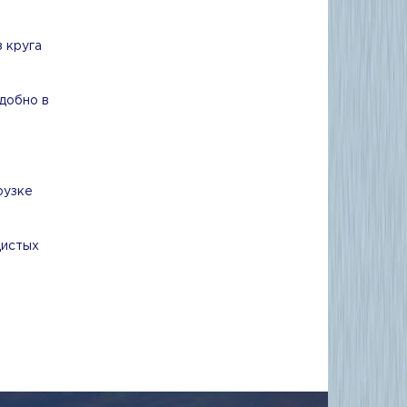
 круга
добно в
рузке
дистых