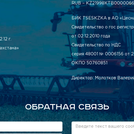
RUB – KZ21998КТВ0000066
БИК TSESKZKA в АО «Цесна
Свидетельство о гос регист
от 02.12.2010 года
.12 г.
Свидетельство по НДС
ахстана»
серия 48001 № 0006156 от 25
ОКПО 50760851
Директор: Молотков Валери
ОБРАТНАЯ СВЯЗЬ