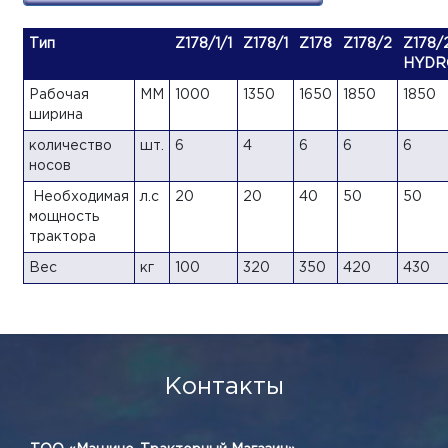
Тип
Z178/1/1
Z178/1
Z178
Z178/2
Z178/
HYDR
Рабочая
MM
1000
1350
1650
1850
1850
ширина
количество
шт.
6
4
6
6
6
носов
Необходимая
л.с
20
20
40
50
50
мощность
трактора
Вес
кг
100
320
350
420
430
Контакты