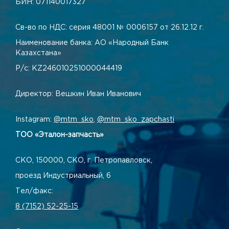
БИН: 071140017327
Св-во по НДС: серия 48001 № 0006157 от 26.12.12 г.
Наименование банка: АО «Народный Банк
Казахстана»
Р/с: KZ246010251000044419
Директор: Вешкин Иван Иванович
Instagram:
@mtm_sko
,
@mtm_sko_zapchasti
ТОО «Эталон-запчасть»
СКО, 150000, СКО, г. Петропавловск,
проезд Индустриальный, 6
Тел/факс:
8 (7152) 52-25-15