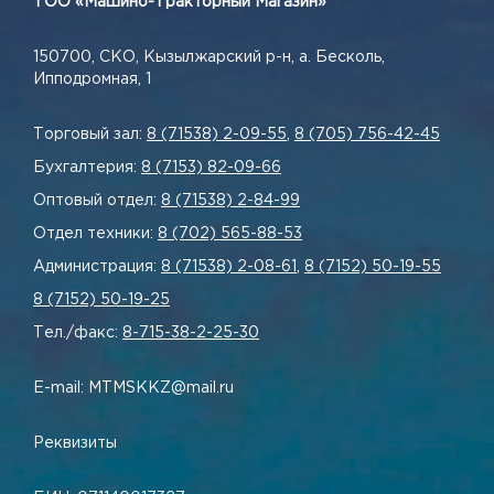
ТОО «Машино-Тракторный Магазин»
150700, СКО, Кызылжарский р-н, а. Бесколь,
Ипподромная, 1
Торговый зал:
8 (71538) 2-09-55
,
8 (705) 756-42-45
Бухгалтерия:
8 (7153) 82-09-66
Оптовый отдел:
8 (71538) 2-84-99
Отдел техники:
8 (702) 565-88-53
Администрация:
8 (71538) 2-08-61
,
8 (7152) 50-19-55
8 (7152) 50-19-25
Тел./факс:
8-715-38-2-25-30
E-mail: MTMSKKZ@mail.ru
Реквизиты