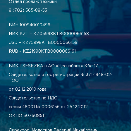
Отдел продаж техники:
8 (702) 565-88-53
БИН 100940010496
ИИК KZT – KZ05998КТВ0000066158
USD – KZ75998КТВ0000066159
RUB – KZ21998КТВ0000066161
БИК TSESKZKA в АО «Цеснабанк» Кбе 17
Свидетельство о гос регистрации № 371-1948-02-
ТОО
от 02.12.2010 года
Свидетельство по НДС
серия 48001 № 0006156 от 25.12.2012
ОКПО 50760851
Директор: Молотков Валерий Михайлович