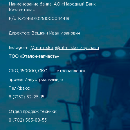
Наименование банка: АО «Народный Банк
Казахстана»
Р/с: KZ246010251000044419
Директор: Вешкин Иван Иванович
Instagram:
@mtm_sko
,
@mtm_sko_zapchasti
ТОО «Эталон-запчасть»
СКО, 150000, СКО, г. Петропавловск,
проезд Индустриальный, 6
Тел/факс:
8 (7152) 52-25-15
Отдел продаж техники:
8 (702) 565-88-53