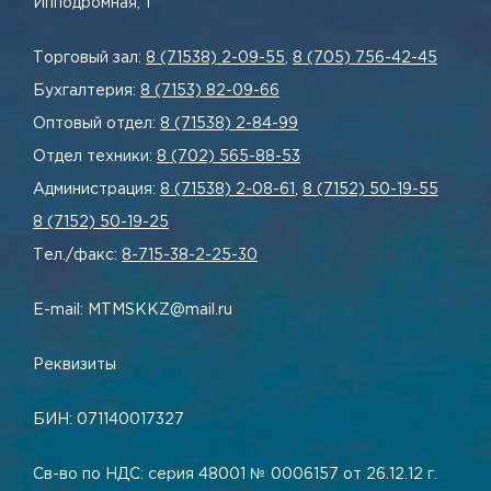
Ипподромная, 1
Торговый зал:
8 (71538) 2-09-55
,
8 (705) 756-42-45
Бухгалтерия:
8 (7153) 82-09-66
Оптовый отдел:
8 (71538) 2-84-99
Отдел техники:
8 (702) 565-88-53
Администрация:
8 (71538) 2-08-61
,
8 (7152) 50-19-55
8 (7152) 50-19-25
Тел./факс:
8-715-38-2-25-30
E-mail: MTMSKKZ@mail.ru
Реквизиты
БИН: 071140017327
Св-во по НДС: серия 48001 № 0006157 от 26.12.12 г.