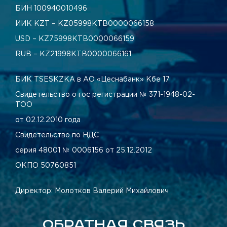
БИН 100940010496
ИИК KZT – KZ05998КТВ0000066158
USD – KZ75998КТВ0000066159
RUB – KZ21998КТВ0000066161
БИК TSESKZKA в АО «Цеснабанк» Кбе 17
Свидетельство о гос регистрации № 371-1948-02-
ТОО
от 02.12.2010 года
Свидетельство по НДС
серия 48001 № 0006156 от 25.12.2012
ОКПО 50760851
Директор: Молотков Валерий Михайлович
ОБРАТНАЯ СВЯЗЬ