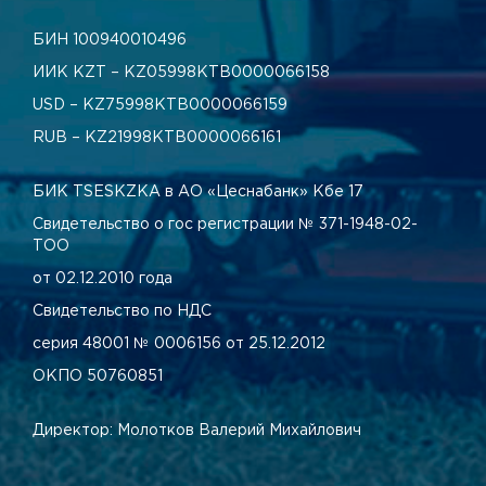
БИН 100940010496
ИИК KZT – KZ05998КТВ0000066158
USD – KZ75998КТВ0000066159
RUB – KZ21998КТВ0000066161
БИК TSESKZKA в АО «Цеснабанк» Кбе 17
Свидетельство о гос регистрации № 371-1948-02-
ТОО
от 02.12.2010 года
Свидетельство по НДС
серия 48001 № 0006156 от 25.12.2012
ОКПО 50760851
Директор: Молотков Валерий Михайлович