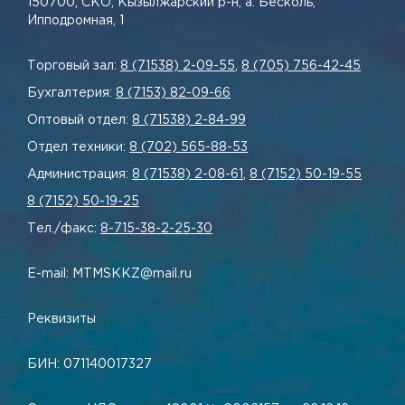
150700, СКО, Кызылжарский р-н, а. Бесколь,
Ипподромная, 1
Торговый зал:
8 (71538) 2-09-55
,
8 (705) 756-42-45
Бухгалтерия:
8 (7153) 82-09-66
Оптовый отдел:
8 (71538) 2-84-99
Отдел техники:
8 (702) 565-88-53
Администрация:
8 (71538) 2-08-61
,
8 (7152) 50-19-55
8 (7152) 50-19-25
Тел./факс:
8-715-38-2-25-30
E-mail: MTMSKKZ@mail.ru
Реквизиты
БИН: 071140017327