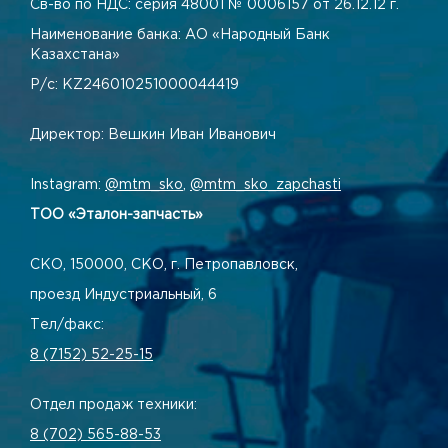
Св-во по НДС: серия 48001 № 0006157 от 26.12.12 г.
Наименование банка: АО «Народный Банк
Казахстана»
Р/с: KZ246010251000044419
Директор: Вешкин Иван Иванович
Instagram:
@mtm_sko
,
@mtm_sko_zapchasti
ТОО «Эталон-запчасть»
СКО, 150000, СКО, г. Петропавловск,
проезд Индустриальный, 6
Тел/факс:
8 (7152) 52-25-15
Отдел продаж техники:
8 (702) 565-88-53