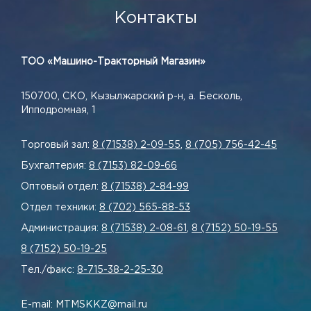
Контакты
ТОО «Машино-Тракторный Магазин»
150700, СКО, Кызылжарский р-н, а. Бесколь,
Ипподромная, 1
Торговый зал:
8 (71538) 2-09-55
,
8 (705) 756-42-45
Бухгалтерия:
8 (7153) 82-09-66
Оптовый отдел:
8 (71538) 2-84-99
Отдел техники:
8 (702) 565-88-53
Администрация:
8 (71538) 2-08-61
,
8 (7152) 50-19-55
8 (7152) 50-19-25
Тел./факс:
8-715-38-2-25-30
E-mail: MTMSKKZ@mail.ru