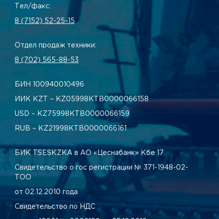
Тел/факс:
8 (7152) 52-25-15
Отдел продаж техники:
8 (702) 565-88-53
БИН 100940010496
ИИК KZT – KZ05998КТВ0000066158
USD – KZ75998КТВ0000066159
RUB – KZ21998КТВ0000066161
БИК TSESKZKA в АО «Цеснабанк» Кбе 17
Свидетельство о гос регистрации № 371-1948-02-
ТОО
от 02.12.2010 года
Свидетельство по НДС