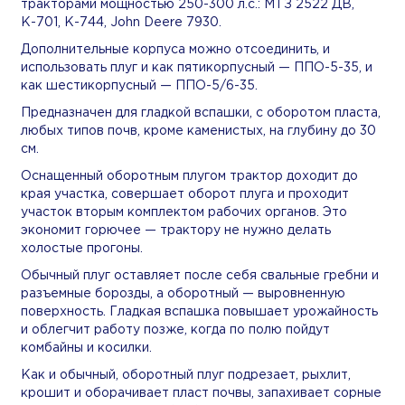
тракторами мощностью 250-300 л.с.: МТЗ 2522 ДВ,
К-701, К-744, John Deere 7930.
Дополнительные корпуса можно отсоединить, и
использовать плуг и как пятикорпусный — ППО-5-35, и
как шестикорпусный — ППО-5/6-35.
Предназначен для гладкой вспашки, с оборотом пласта,
любых типов почв, кроме каменистых, на глубину до 30
см.
Оснащенный оборотным плугом трактор доходит до
края участка, совершает оборот плуга и проходит
участок вторым комплектом рабочих органов. Это
экономит горючее — трактору не нужно делать
холостые прогоны.
Обычный плуг оставляет после себя свальные гребни и
разъемные борозды, а оборотный — выровненную
поверхность. Гладкая вспашка повышает урожайность
и облегчит работу позже, когда по полю пойдут
комбайны и косилки.
Как и обычный, оборотный плуг подрезает, рыхлит,
крошит и оборачивает пласт почвы, запахивает сорные