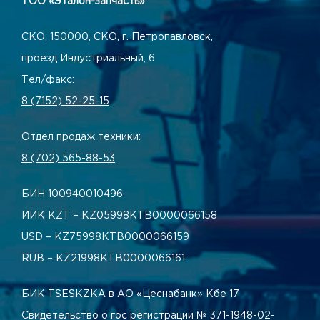
ТОО «Эталон-запчасть»
СКО, 150000, СКО, г. Петропавловск,
проезд Индустриальный, 6
Тел/факс:
8 (7152) 52-25-15
Отдел продаж техники:
8 (702) 565-88-53
БИН 100940010496
ИИК KZT – KZ05998КТВ0000066158
USD – KZ75998КТВ0000066159
RUB – KZ21998КТВ0000066161
БИК TSESKZKA в АО «Цеснабанк» Кбе 17
Свидетельство о гос регистрации № 371-1948-02-