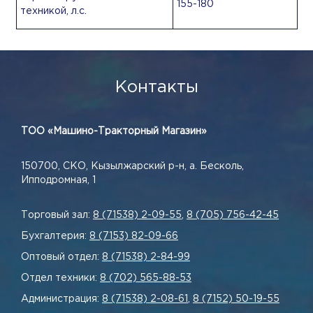
155-180
техникой, л.с.
Контакты
ТОО «Машино-Тракторный Магазин»
150700, СКО, Кызылжарский р-н, а. Бесколь,
Ипподромная, 1
Торговый зал:
8 (71538) 2-09-55
,
8 (705) 756-42-45
Бухгалтерия:
8 (7153) 82-09-66
Оптовый отдел:
8 (71538) 2-84-99
Отдел техники:
8 (702) 565-88-53
Администрация:
8 (71538) 2-08-61
,
8 (7152) 50-19-55