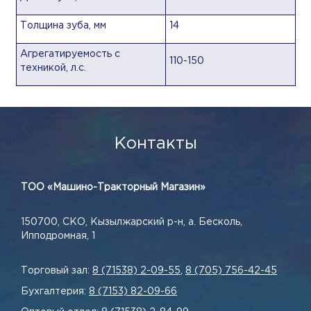
Толщина зуба, мм
14
Агрегатируемость с
110-150
техникой, л.с.
Контакты
ТОО «Машино-Тракторный Магазин»
150700, СКО, Кызылжарский р-н, а. Бесколь,
Ипподромная, 1
Торговый зал:
8 (71538) 2-09-55
,
8 (705) 756-42-45
Бухгалтерия:
8 (7153) 82-09-66