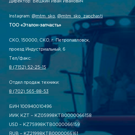
Директор: Вешкин Иван Иванович
Instagram:
@mtm_sko
,
@mtm_sko_zapchasti
ТОО «Эталон-запчасть»
СКО, 150000, СКО, г. Петропавловск,
проезд Индустриальный, 6
Тел/факс:
8 (7152) 52-25-15
Отдел продаж техники:
8 (702) 565-88-53
БИН 100940010496
ИИК KZT – KZ05998КТВ0000066158
USD – KZ75998КТВ0000066159
RUB – KZ21998КТВ0000066161