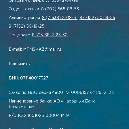
Оптовый отдел:
8 (71538) 2-84-99
Отдел техники:
8 (702) 565-88-53
Администрация:
8 (71538) 2-08-61
,
8 (7152) 50-19-55
8 (7152) 50-19-25
Тел./факс:
8-715-38-2-25-30
E-mail: MTMSKKZ@mail.ru
Реквизиты
БИН: 071140017327
Св-во по НДС: серия 48001 № 0006157 от 26.12.12 г.
Наименование банка: АО «Народный Банк
Казахстана»
Р/с: KZ246010251000044419