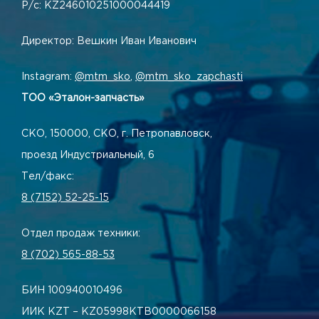
Р/с: KZ246010251000044419
Директор: Вешкин Иван Иванович
Instagram:
@mtm_sko
,
@mtm_sko_zapchasti
ТОО «Эталон-запчасть»
СКО, 150000, СКО, г. Петропавловск,
проезд Индустриальный, 6
Тел/факс:
8 (7152) 52-25-15
Отдел продаж техники:
8 (702) 565-88-53
БИН 100940010496
ИИК KZT – KZ05998КТВ0000066158