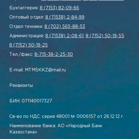
Бухгалтерия:
8 (7153) 82-09-66
Оптовый отдел:
8 (71538) 2-84-99
Отдел техники:
8 (702) 565-88-53
Администрация:
8 (71538) 2-08-61
,
8 (7152) 50-19-55
8 (7152) 50-19-25
Тел./факс:
8-715-38-2-25-30
E-mail: MTMSKKZ@mail.ru
Реквизиты
БИН: 071140017327
Св-во по НДС: серия 48001 № 0006157 от 26.12.12 г.
Наименование банка: АО «Народный Банк
Казахстана»