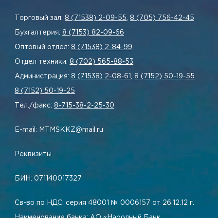
Торговый зал:
8 (71538) 2-09-55
,
8 (705) 756-42-45
Бухгалтерия:
8 (7153) 82-09-66
Оптовый отдел:
8 (71538) 2-84-99
Отдел техники:
8 (702) 565-88-53
Администрация:
8 (71538) 2-08-61
,
8 (7152) 50-19-55
8 (7152) 50-19-25
Тел./факс:
8-715-38-2-25-30
E-mail: MTMSKKZ@mail.ru
Реквизиты
БИН: 071140017327
Св-во по НДС: серия 48001 № 0006157 от 26.12.12 г.
Наименование банка: АО «Народный Банк