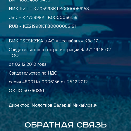
БИН 100940010496
ИИК KZT – KZ05998КТВ0000066158
USD – KZ75998КТВ0000066159
RUB – KZ21998КТВ0000066161
БИК TSESKZKA в АО «Цеснабанк» Кбе 17
Свидетельство о гос регистрации № 371-1948-02-
ТОО
от 02.12.2010 года
Свидетельство по НДС
серия 48001 № 0006156 от 25.12.2012
ОКПО 50760851
Директор: Молотков Валерий Михайлович
ОБРАТНАЯ СВЯЗЬ