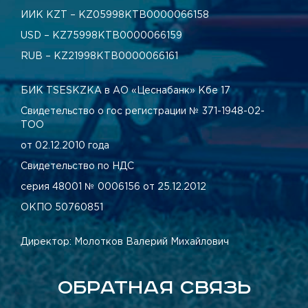
ИИК KZT – KZ05998КТВ0000066158
USD – KZ75998КТВ0000066159
RUB – KZ21998КТВ0000066161
БИК TSESKZKA в АО «Цеснабанк» Кбе 17
Свидетельство о гос регистрации № 371-1948-02-
ТОО
от 02.12.2010 года
Свидетельство по НДС
серия 48001 № 0006156 от 25.12.2012
ОКПО 50760851
Директор: Молотков Валерий Михайлович
ОБРАТНАЯ СВЯЗЬ