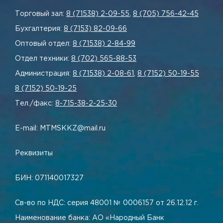
Торговый зал:
8 (71538) 2-09-55
,
8 (705) 756-42-45
Бухгалтерия:
8 (7153) 82-09-66
Оптовый отдел:
8 (71538) 2-84-99
Отдел техники:
8 (702) 565-88-53
Администрация:
8 (71538) 2-08-61
,
8 (7152) 50-19-55
8 (7152) 50-19-25
Тел./факс:
8-715-38-2-25-30
E-mail: MTMSKKZ@mail.ru
Реквизиты
БИН: 071140017327
Св-во по НДС: серия 48001 № 0006157 от 26.12.12 г.
Наименование банка: АО «Народный Банк