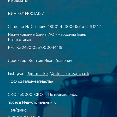
Реквизиты
БИН: 071140017327
Св-во по НДС: серия 48001 № 0006157 от 26.12.12 г.
Наименование банка: АО «Народный Банк
Казахстана»
Р/с: KZ246010251000044419
Директор: Вешкин Иван Иванович
Instagram:
@mtm_sko
,
@mtm_sko_zapchasti
ТОО «Эталон-запчасть»
СКО, 150000, СКО, г. Петропавловск,
проезд Индустриальный, 6
Тел/факс: