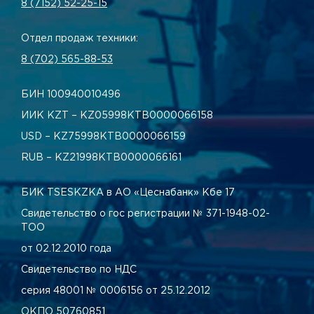
8 (7152) 52-25-15
Отдел продаж техники:
8 (702) 565-88-53
БИН 100940010496
ИИК KZT – KZ05998КТВ0000066158
USD – KZ75998КТВ0000066159
RUB – KZ21998КТВ0000066161
БИК TSESKZKA в АО «Цеснабанк» Кбе 17
Свидетельство о гос регистрации № 371-1948-02-
ТОО
от 02.12.2010 года
Свидетельство по НДС
серия 48001 № 0006156 от 25.12.2012
ОКПО 50760851