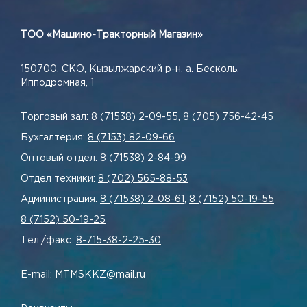
ТОО «Машино-Тракторный Магазин»
150700, СКО, Кызылжарский р-н, а. Бесколь,
Ипподромная, 1
Торговый зал:
8 (71538) 2-09-55
,
8 (705) 756-42-45
Бухгалтерия:
8 (7153) 82-09-66
Оптовый отдел:
8 (71538) 2-84-99
Отдел техники:
8 (702) 565-88-53
Администрация:
8 (71538) 2-08-61
,
8 (7152) 50-19-55
8 (7152) 50-19-25
Тел./факс:
8-715-38-2-25-30
E-mail: MTMSKKZ@mail.ru