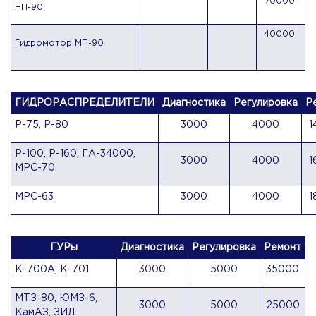
70000
НП-90
40000
Гидромотор МП-90
ГИДРОРАСПРЕДЕЛИТЕЛИ
Диагностика
Регулировка
Р
Р-75, Р-80
3000
4000
1
Р-100, Р-160, ГА-34000,
3000
4000
1
МРС-70
МРС-63
3000
4000
1
ГУРы
Диагностика
Регулировка
Ремонт
К-700А, К-701
3000
5000
35000
МТЗ-80, ЮМЗ-6,
3000
5000
25000
КамАЗ, ЗИЛ