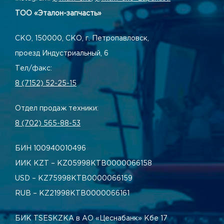
ТОО «Эталон-запчасть»
СКО, 150000, СКО, г. Петропавловск,
проезд Индустриальный, 6
Тел/факс:
8 (7152) 52-25-15
Отдел продаж техники:
8 (702) 565-88-53
БИН 100940010496
ИИК KZT – KZ05998КТВ0000066158
USD – KZ75998КТВ0000066159
RUB – KZ21998КТВ0000066161
БИК TSESKZKA в АО «Цеснабанк» Кбе 17