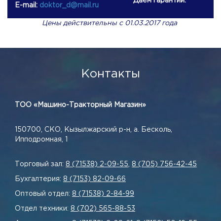
Даем гарантии.
E-mail:
doktor_d@mail.ru
Цены действительны с 01.03.2017 года
Контакты
ТОО «Машино-Тракторный Магазин»
150700, СКО, Кызылжарский р-н, а. Бесколь,
Ипподромная, 1
Торговый зал:
8 (71538) 2-09-55
,
8 (705) 756-42-45
Бухгалтерия:
8 (7153) 82-09-66
Оптовый отдел:
8 (71538) 2-84-99
Отдел техники:
8 (702) 565-88-53