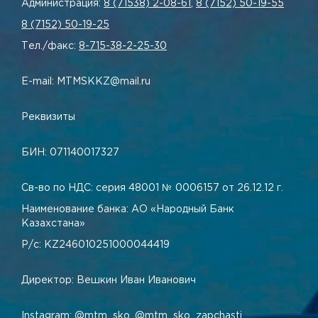
Администрация:
8 (71538) 2-08-61
,
8 (7152) 50-19-55
8 (7152) 50-19-25
Тел./факс:
8-715-38-2-25-30
E-mail: MTMSKKZ@mail.ru
Реквизиты
БИН: 071140017327
Св-во по НДС: серия 48001 № 0006157 от 26.12.12 г.
Наименование банка: АО «Народный Банк
Казахстана»
Р/с: KZ246010251000044419
Директор: Вешкин Иван Иванович
Instagram:
@mtm_sko
,
@mtm_sko_zapchasti