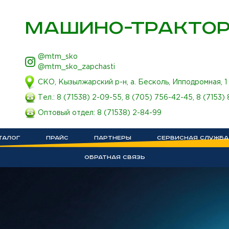
МАШИНО-ТРАКТОР
@mtm_sko
@mtm_sko_zapchasti
СКО, Кызылжарский р-н, а. Бесколь, Ипподромная, 1
Тел.:
8 (71538) 2-09-55
,
8 (705) 756-42-45
,
8 (7153)
Оптовый отдел:
8 (71538) 2-84-99
ТАЛОГ
ПРАЙС
ПАРТНЕРЫ
СЕРВИСНАЯ СЛУЖБА
ОБРАТНАЯ СВЯЗЬ