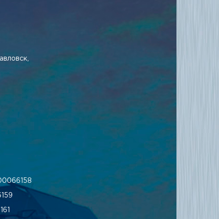
авловск,
00066158
159
161