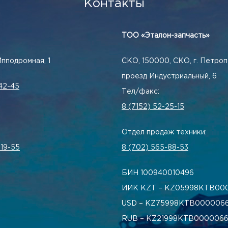
Контакты
ТОО «Эталон-запчасть»
Ипподромная, 1
СКО, 150000, СКО, г. Петроп
проезд Индустриальный, 6
42-45
Тел/факс:
8 (7152) 52-25-15
Отдел продаж техники:
-19-55
8 (702) 565-88-53
БИН 100940010496
ИИК KZT – KZ05998КТВ00
USD – KZ75998КТВ0000066
RUB – KZ21998КТВ0000066