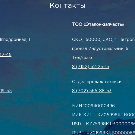
Контакты
ТОО «Эталон-запчасть»
Ипподромная, 1
СКО, 150000, СКО, г. Петроп
проезд Индустриальный, 6
42-45
Тел/факс:
8 (7152) 52-25-15
Отдел продаж техники:
-19-55
8 (702) 565-88-53
БИН 100940010496
ИИК KZT – KZ05998КТВ00
USD – KZ75998КТВ0000066
RUB – KZ21998КТВ0000066