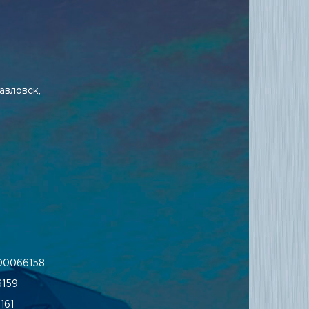
авловск,
00066158
159
161