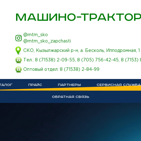
МАШИНО-ТРАКТОР
@mtm_sko
@mtm_sko_zapchasti
СКО, Кызылжарский р-н, а. Бесколь, Ипподромная, 1
Тел.:
8 (71538) 2-09-55
,
8 (705) 756-42-45
,
8 (7153)
Оптовый отдел:
8 (71538) 2-84-99
ТАЛОГ
ПРАЙС
ПАРТНЕРЫ
СЕРВИСНАЯ СЛУЖБА
ОБРАТНАЯ СВЯЗЬ