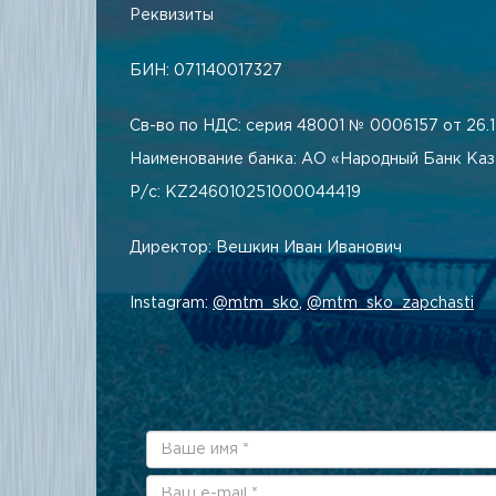
Реквизиты
БИН: 071140017327
Св-во по НДС: серия 48001 № 0006157 от 26.12
Наименование банка: АО «Народный Банк Каз
Р/с: KZ246010251000044419
Директор: Вешкин Иван Иванович
Instagram:
@mtm_sko
,
@mtm_sko_zapchasti