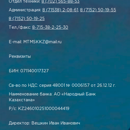
Отдел техники:
8 (702) 565-88-53
Администрация:
8 (71538) 2-08-61
,
8 (7152) 50-19-55
8 (7152) 50-19-25
Тел./факс:
8-715-38-2-25-30
E-mail: MTMSKKZ@mail.ru
Реквизиты
БИН: 071140017327
Св-во по НДС: серия 48001 № 0006157 от 26.12.12 г.
Наименование банка: АО «Народный Банк
Казахстана»
Р/с: KZ246010251000044419
Директор: Вешкин Иван Иванович