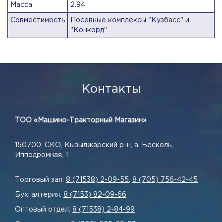
Масса
2.94
Совместимость
Посевные комплексы "Кузбасс" и
"Конкорд"
Контакты
ТОО «Машино-Тракторный Магазин»
150700, СКО, Кызылжарский р-н, а. Бесколь,
Ипподромная, 1
Торговый зал:
8 (71538) 2-09-55
,
8 (705) 756-42-45
Бухгалтерия:
8 (7153) 82-09-66
Оптовый отдел:
8 (71538) 2-84-99