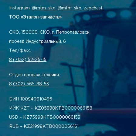
Instagram:
@mtm_sko
,
@mtm_sko_zapchasti
ТОО «Эталон-запчасть»
СКО, 150000, СКО, г. Петропавловск,
проезд Индустриальный, 6
Тел/факс:
8 (7152) 52-25-15
Отдел продаж техники:
8 (702) 565-88-53
БИН 100940010496
ИИК KZT – KZ05998КТВ0000066158
USD – KZ75998КТВ0000066159
RUB – KZ21998КТВ0000066161