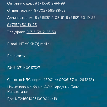
Оптовый отдел:
8 (71538) 2-84-99
Отдел техники:
8 (702) 565-88-53
Администрация:
8 (71538) 2-08-61
,
8 (7152) 50-19-55
8 (7152) 50-19-25
Тел./факс:
8-715-38-2-25-30
E-mail: MTMSKKZ@mail.ru
Реквизиты
БИН: 071140017327
Св-во по НДС: серия 48001 № 0006157 от 26.12.12 г.
Наименование банка: АО «Народный Банк
Казахстана»
Р/с: KZ246010251000044419