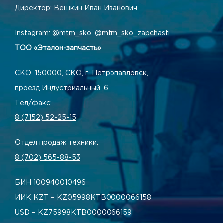
Директор: Вешкин Иван Иванович
Instagram:
@mtm_sko
,
@mtm_sko_zapchasti
ТОО «Эталон-запчасть»
СКО, 150000, СКО, г. Петропавловск,
проезд Индустриальный, 6
Тел/факс:
8 (7152) 52-25-15
Отдел продаж техники:
8 (702) 565-88-53
БИН 100940010496
ИИК KZT – KZ05998КТВ0000066158
USD – KZ75998КТВ0000066159