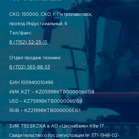
СКО, 150000, СКО, г. Петропавловск,
проезд Индустриальный, 6
Тел/факс:
8 (7152) 52-25-15
Отдел продаж техники:
8 (702) 565-88-53
БИН 100940010496
ИИК KZT – KZ05998КТВ0000066158
USD – KZ75998КТВ0000066159
RUB – KZ21998КТВ0000066161
БИК TSESKZKA в АО «Цеснабанк» Кбе 17
Свидетельство о гос регистрации № 371-1948-02-