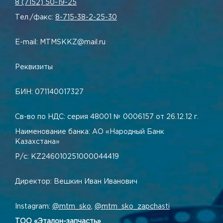
8 (7152) 50-19-25
Тел./факс:
8-715-38-2-25-30
E-mail: MTMSKKZ@mail.ru
Реквизиты
БИН: 071140017327
Св-во по НДС: серия 48001 № 0006157 от 26.12.12 г.
Наименование банка: АО «Народный Банк
Казахстана»
Р/с: KZ246010251000044419
Директор: Вешкин Иван Иванович
Instagram:
@mtm_sko
,
@mtm_sko_zapchasti
ТОО «Эталон-запчасть»